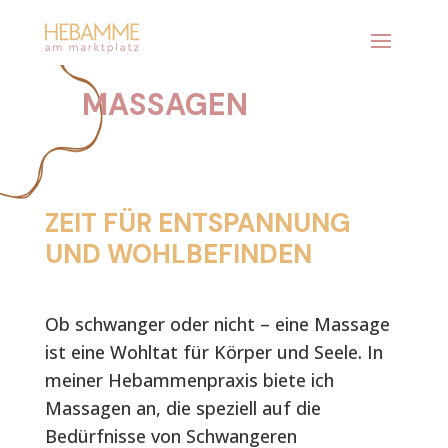
MASSAGEN
ZEIT FÜR ENTSPANNUNG
UND WOHLBEFINDEN
Ob schwanger oder nicht – eine Massage
ist eine Wohltat für Körper und Seele. In
meiner Hebammenpraxis biete ich
Massagen an, die speziell auf die
Bedürfnisse von Schwangeren