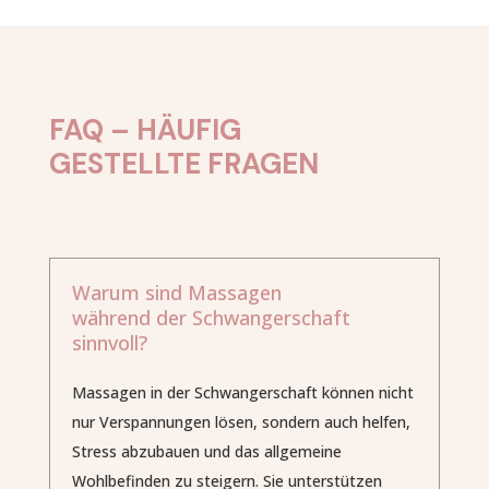
FAQ – HÄUFIG
GESTELLTE FRAGEN
Warum sind Massagen
während der Schwangerschaft
sinnvoll?
Massagen in der Schwangerschaft können nicht
nur Verspannungen lösen, sondern auch helfen,
Stress abzubauen und das allgemeine
Wohlbefinden zu steigern. Sie unterstützen