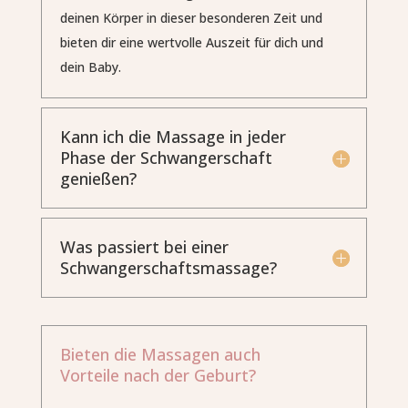
deinen Körper in dieser besonderen Zeit und
bieten dir eine wertvolle Auszeit für dich und
dein Baby.
Kann ich die Massage in jeder
Phase der Schwangerschaft
genießen?
Was passiert bei einer
Schwangerschaftsmassage?
Bieten die Massagen auch
Vorteile nach der Geburt?