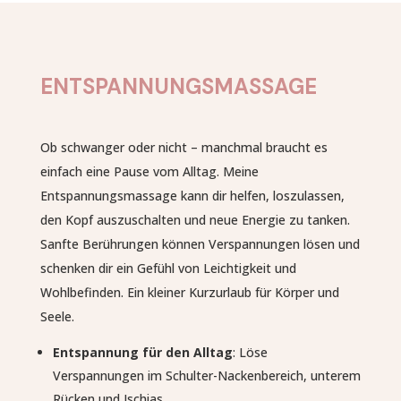
ENTSPANNUNGSMASSAGE
Ob schwanger oder nicht – manchmal braucht es
einfach eine Pause vom Alltag. Meine
Entspannungsmassage kann dir helfen, loszulassen,
den Kopf auszuschalten und neue Energie zu tanken.
Sanfte Berührungen können Verspannungen lösen und
schenken dir ein Gefühl von Leichtigkeit und
Wohlbefinden. Ein kleiner Kurzurlaub für Körper und
Seele.
Entspannung für den Alltag
: Löse
Verspannungen im Schulter-Nackenbereich, unterem
Rücken und Ischias.